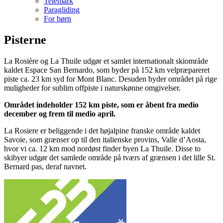
Telemark
Paragliding
For børn
Pisterne
Skirejser til La Rosiere, Frankrig.
SkiCompagniet
La Rosière og La Thuile udgør et samlet internationalt skiområde
kaldet Espace San Bernardo, som byder på 152 km velpræpareret
piste ca. 23 km syd for Mont Blanc. Desuden byder området på rige
muligheder for sublim offpiste i naturskønne omgivelser.
Området indeholder 152 km piste, som er åbent fra medio
december og frem til medio april.
La Rosiere er beliggende i det højalpine franske område kaldet
Savoie, som grænser op til den italienske provins, Valle d’Aosta,
hvor vi ca. 12 km mod nordøst finder byen La Thuile. Disse to
skibyer udgør det samlede område på tværs af grænsen i det lille St.
Bernard pas, deraf navnet.