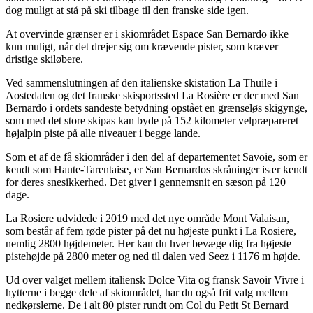
dog muligt at stå på ski tilbage til den franske side igen.
At overvinde grænser er i skiområdet Espace San Bernardo ikke
kun muligt, når det drejer sig om krævende pister, som kræver
dristige skiløbere.
Ved sammenslutningen af den italienske skistation La Thuile i
Aostedalen og det franske skisportssted La Rosière er der med San
Bernardo i ordets sandeste betydning opstået en grænseløs skigynge,
som med det store skipas kan byde på 152 kilometer velpræpareret
højalpin piste på alle niveauer i begge lande.
Som et af de få skiområder i den del af departementet Savoie, som er
kendt som Haute-Tarentaise, er San Bernardos skråninger især kendt
for deres snesikkerhed. Det giver i gennemsnit en sæson på 120
dage.
La Rosiere udvidede i 2019 med det nye område Mont Valaisan,
som består af fem røde pister på det nu højeste punkt i La Rosiere,
nemlig 2800 højdemeter. Her kan du hver bevæge dig fra højeste
pistehøjde på 2800 meter og ned til dalen ved Seez i 1176 m højde.
Ud over valget mellem italiensk Dolce Vita og fransk Savoir Vivre i
hytterne i begge dele af skiområdet, har du også frit valg mellem
nedkørslerne. De i alt 80 pister rundt om Col du Petit St Bernard