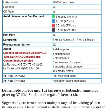
Det samlede område med 152 km piste er forbundet gennem 80
pister og 37 lifte. Ski-fakta fremgår af skemaet t.h.
Søger du højere terræn er det muligt at tage på heli-skiing på den
italienske side. Det er ulovligt at starte heli-skiing i Frankrig – det er