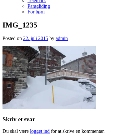
Telemark
Paragliding
For børn
IMG_1235
Skirejser til La Rosiere, Frankrig.
SkiCompagniet
Posted on
22. juli 2015
by
admin
Skriv et svar
Du skal være
logget ind
for at skrive en kommentar.